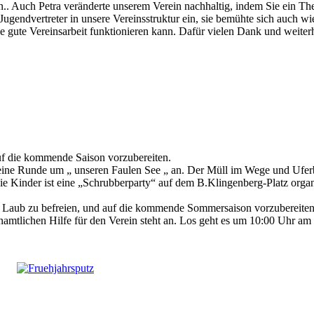
en.. Auch Petra veränderte unserem Verein nachhaltig, indem Sie ein Th
 Jugendvertreter in unsere Vereinsstruktur ein, sie bemühte sich auch w
ie gute Vereinsarbeit funktionieren kann. Dafür vielen Dank und weiter
auf die kommende Saison vorzubereiten.
ine Runde um „ unseren Faulen See „ an. Der Müll im Wege und Uferbe
ie Kinder ist eine „Schrubberparty“ auf dem B.Klingenberg-Platz organi
n Laub zu befreien, und auf die kommende Sommersaison vorzubereiten
enamtlichen Hilfe für den Verein steht an. Los geht es um 10:00 Uhr a