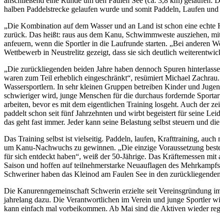
anschließend eine Runde um den Faulen See (ca. 3,8 km) gelaufen. Di
halben Paddelstrecke gelaufen wurde und somit Paddeln, Laufen un
„Die Kombination auf dem Wasser und an Land ist schon eine echte 
zurück. Das heißt: raus aus dem Kanu, Schwimmweste ausziehen, mit
anfeuern, wenn die Sportler in die Laufrunde starten. „Bei anderen W
Wettbewerb in Neustrelitz gezeigt, dass sie sich deutlich weiterentwi
„Die zurückliegenden beiden Jahre haben dennoch Spuren hinterlasse
waren zum Teil erheblich eingeschränkt“, resümiert Michael Zachrau. 
Wassersportlern. In sehr kleinen Gruppen betreiben Kinder und Jugen
schwieriger wird, junge Menschen für die durchaus fordernde Sportart
arbeiten, bevor es mit dem eigentlichen Training losgeht. Auch der zei
paddelt schon seit fünf Jahrzehnten und wirbt begeistert für seine Le
das geht fast immer. Jeder kann seine Belastung selbst steuern und d
Das Training selbst ist vielseitig. Paddeln, laufen, Krafttraining, au
um Kanu-Nachwuchs zu gewinnen. „Die einzige Voraussetzung beste
für sich entdeckt haben“, weiß der 50-Jährige. Das Kräftemessen mit 
Saison und hoffen auf teilnehmerstarke Neuauflagen des Mehrkampfs.
Schweriner haben das Kleinod am Faulen See in den zurückliegenden 
Die Kanurenngemeinschaft Schwerin erzielte seit Vereinsgründung im 
jahrelang dazu. Die Verantwortlichen im Verein und junge Sportler wi
kann einfach mal vorbeikommen. Ab Mai sind die Aktiven wieder reg