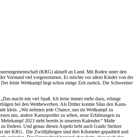
 Kanurenngemeinschaft (KRG) aktuell an Land. Mit Boden unter den
 der Vorstand viel vorgenommen. Er möchte vor allem Kinder von der
. Der letzte Wettkampf liegt schon einige Zeit zurück. Die Schweriner
er. „Das macht mir viel Spaß. Ich lerne immer mehr dazu, erlange
Erfolgen bei den Wettbewerben. Als Dritter konnte Silas den Kanu-
rade klein. „Wir nehmen jede Chance, uns im Wettkampf zu
freuen uns, andere Kanusportler zu sehen, neue Erfahrungen zu
Mehrkampf 2023 steht bereits in unserem Kalender.“ Malte
 zu fördern. Und genau diesen Aspekt hebt auch Guido Steitzer
 bei der KRG. Die Zwölfjährigen sind drei Kilometer gepaddelt und