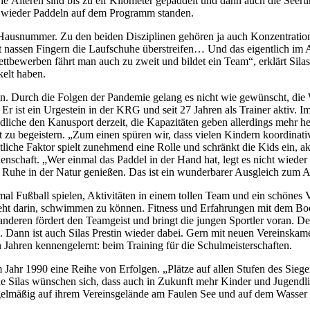
e Älteren sind bis zu elf Kilometer gepaddelt und dann auch die Seeru
d wieder Paddeln auf dem Programm standen.
Hausnummer. Zu den beiden Disziplinen gehören ja auch Konzentration
 nassen Fingern die Laufschuhe überstreifen… Und das eigentlich im 
ettbewerben fährt man auch zu zweit und bildet ein Team“, erklärt Sil
ckelt haben.
n. Durch die Folgen der Pandemie gelang es nicht wie gewünscht, die
Er ist ein Urgestein in der KRG und seit 27 Jahren als Trainer aktiv. 
dliche den Kanusport derzeit, die Kapazitäten geben allerdings mehr 
 zu begeistern. „Zum einen spüren wir, dass vielen Kindern koordinativ
tliche Faktor spielt zunehmend eine Rolle und schränkt die Kids ein, ak
idenschaft. „Wer einmal das Paddel in der Hand hat, legt es nicht wied
ie Ruhe in der Natur genießen. Das ist ein wunderbarer Ausgleich zum A
ch mal Fußball spielen, Aktivitäten in einem tollen Team und ein schönes
ht darin, schwimmen zu können. Fitness und Erfahrungen mit dem Bo
anderen fördert den Teamgeist und bringt die jungen Sportler voran. D
 Dann ist auch Silas Prestin wieder dabei. Gern mit neuen Vereinskam
Jahren kennengelernt: beim Training für die Schulmeisterschaften.
Jahr 1990 eine Reihe von Erfolgen. „Plätze auf allen Stufen des Sieg
e Silas wünschen sich, dass auch in Zukunft mehr Kinder und Jugendlic
elmäßig auf ihrem Vereinsgelände am Faulen See und auf dem Wasser 