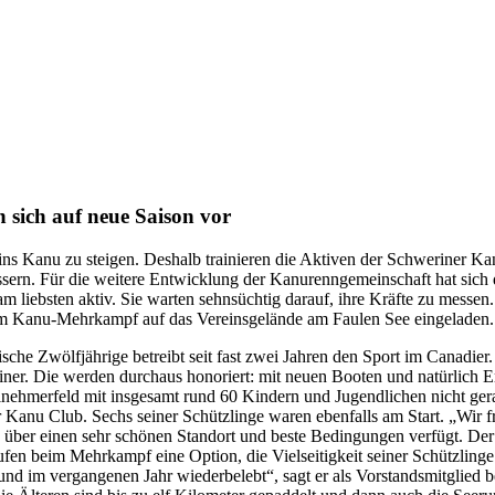
 sich auf neue Saison vor
in, ins Kanu zu steigen. Deshalb trainieren die Aktiven der Schweriner
sern. Für die weitere Entwicklung der Kanurenngemeinschaft hat sich
m liebsten aktiv. Sie warten sehnsüchtig darauf, ihre Kräfte zu messen
zum Kanu-Mehrkampf auf das Vereinsgelände am Faulen See eingeladen.
etische Zwölfjährige betreibt seit fast zwei Jahren den Sport im Canadi
riner. Die werden durchaus honoriert: mit neuen Booten und natürlich 
lnehmerfeld mit insgesamt rund 60 Kindern und Jugendlichen nicht ge
r Kanu Club. Sechs seiner Schützlinge waren ebenfalls am Start. „Wir 
er einen sehr schönen Standort und beste Bedingungen verfügt. Der 
en beim Mehrkampf eine Option, die Vielseitigkeit seiner Schützlinge
 und im vergangenen Jahr wiederbelebt“, sagt er als Vorstandsmitglied