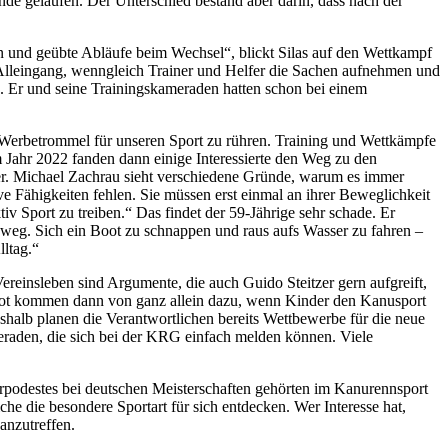
nde gelaufen. Der Unterschied bestand aber darin, dass nach der
 und geübte Abläufe beim Wechsel“, blickt Silas auf den Wettkampf
Alleingang, wenngleich Trainer und Helfer die Sachen aufnehmen und
as. Er und seine Trainingskameraden hatten schon bei einem
 Werbetrommel für unseren Sport zu rühren. Training und Wettkämpfe
Im Jahr 2022 fanden dann einige Interessierte den Weg zu den
her. Michael Zachrau sieht verschiedene Gründe, warum es immer
e Fähigkeiten fehlen. Sie müssen erst einmal an ihrer Beweglichkeit
tiv Sport zu treiben.“ Das findet der 59-Jährige sehr schade. Er
er weg. Sich ein Boot zu schnappen und raus aufs Wasser zu fahren –
lltag.“
 Vereinsleben sind Argumente, die auch Guido Steitzer gern aufgreift,
ot kommen dann von ganz allein dazu, wenn Kinder den Kanusport
eshalb planen die Verantwortlichen bereits Wettbewerbe für die neue
eraden, die sich bei der KRG einfach melden können. Viele
erpodestes bei deutschen Meisterschaften gehörten im Kanurennsport
he die besondere Sportart für sich entdecken. Wer Interesse hat,
anzutreffen.