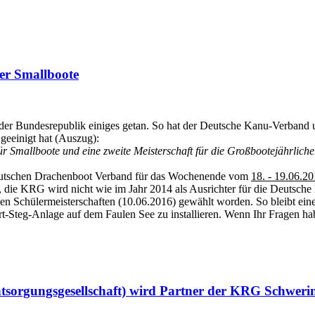
er Smallboote
 der Bundesrepublik einiges getan. So hat der Deutsche Kanu-Verban
geeinigt hat (Auszug):
r Smallboote und eine zweite Meisterschaft für die Großbootejährlich
m Deutschen Drachenboot Verband für das Wochenende vom
18. - 19.06.2
t, die KRG wird nicht wie im Jahr 2014 als Ausrichter für die Deutsche 
nen Schülermeisterschaften (10.06.2016) gewählt worden. So bleibt e
t-Steg-Anlage auf dem Faulen See zu installieren. Wenn Ihr Fragen ha
sorgungsgesellschaft) wird Partner der KRG Schweri