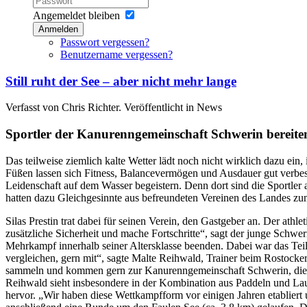
Angemeldet bleiben
Anmelden
Passwort vergessen?
Benutzername vergessen?
Still ruht der See – aber nicht mehr lange
Verfasst von Chris Richter. Veröffentlicht in News
Sportler der Kanurenngemeinschaft Schwerin bereiten
Das teilweise ziemlich kalte Wetter lädt noch nicht wirklich dazu e
Füßen lassen sich Fitness, Balancevermögen und Ausdauer gut verbes
Leidenschaft auf dem Wasser begeistern. Denn dort sind die Sportler a
hatten dazu Gleichgesinnte aus befreundeten Vereinen des Landes 
Silas Prestin trat dabei für seinen Verein, den Gastgeber an. Der athl
zusätzliche Sicherheit und mache Fortschritte“, sagt der junge Schwe
Mehrkampf innerhalb seiner Altersklasse beenden. Dabei war das Tei
vergleichen, gern mit“, sagte Malte Reihwald, Trainer beim Rostocke
sammeln und kommen gern zur Kanurenngemeinschaft Schwerin, die üb
Reihwald sieht insbesondere in der Kombination aus Paddeln und Lauf
hervor. „Wir haben diese Wettkampfform vor einigen Jahren etabliert